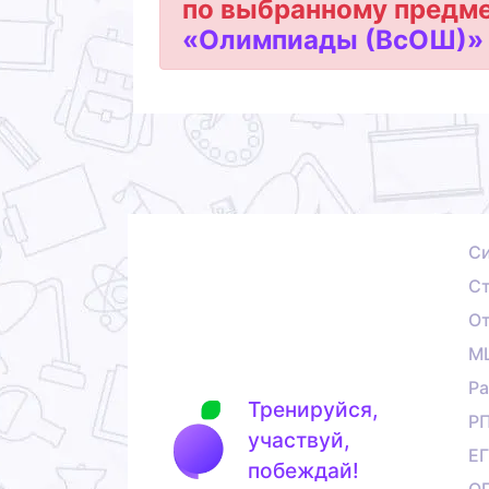
по выбранному предме
«Олимпиады (ВсОШ)»
С
Ст
О
М
Ра
Тренируйся,
Р
участвуй,
Е
побеждай!