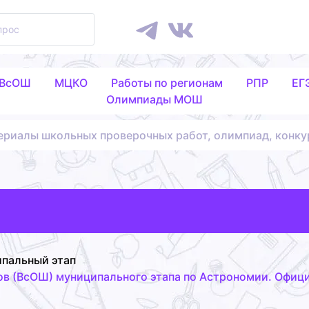
 ВсОШ
МЦКО
Работы по регионам
РПР
ЕГ
Олимпиады МОШ
ериалы школьных проверочных работ, олимпиад, конку
пальный этап
в (ВсОШ) муниципального этапа по Астрономии. Офици