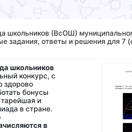
а школьников (ВсОШ) муниципальног
 задания, ответы и решения для 7 (
да школьников
ьный конкурс, с
о здорово
ботать бонусы
Старейшая и
иада в стране.
ё
ачисляются в