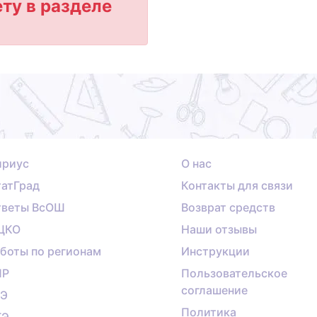
ту в разделе
ириус
О нас
атГрад
Контакты для связи
тветы ВсОШ
Возврат средств
ЦКО
Наши отзывы
боты по регионам
Инструкции
ПР
Пользовательское
соглашение
ГЭ
Политика