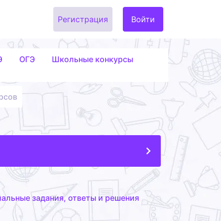
Регистрация
Войти
Э
ОГЭ
Школьные конкурсы
рсов
альные задания, ответы и решения