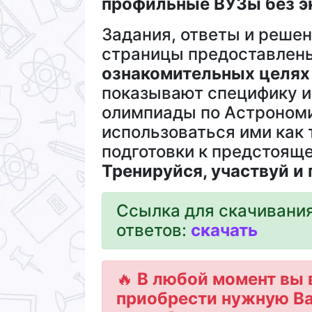
профильные ВУЗы без э
Задания, ответы и решен
страницы предоставле
ознакомительных целях
показывают специфику и
олимпиады по Астроном
использоваться ими как
подготовки к предстоящ
Тренируйся, участвуй и
Ссылка для скачивания
ответов:
cкачать
🔥
В любой момент вы 
приобрести нужную В