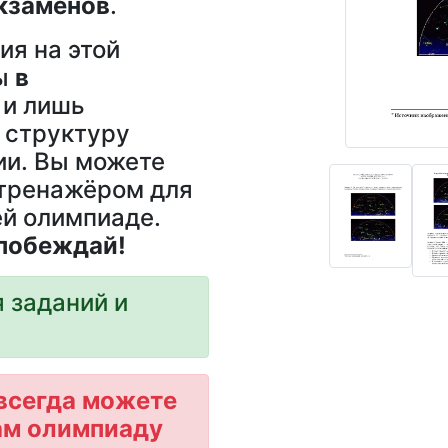
кзаменов
.
ия на этой
ны
в
и лишь
 структуру
ии. Вы можете
 тренажёром для
ей олимпиаде.
 побеждай!
 заданий и
всегда можете
ам олимпиаду