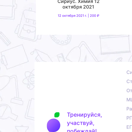
Сириус. Химия 12
октября 2021
12 октября 2021 г. | 200 ₽
С
Ст
О
М
Ра
Тренируйся,
Р
участвуй,
Е
побеждай!