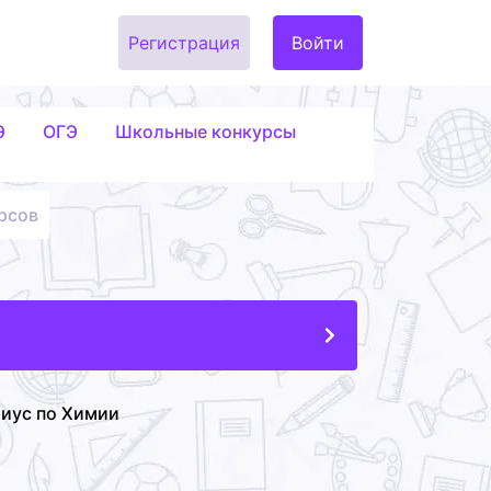
Регистрация
Войти
Э
ОГЭ
Школьные конкурсы
рсов
риус по Химии