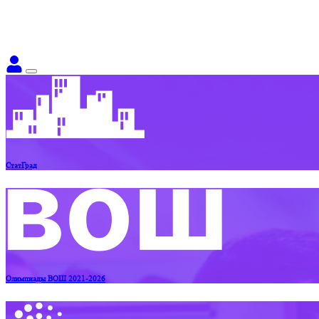
СтатГрад
Олимпиады ВОШ 2021-2026