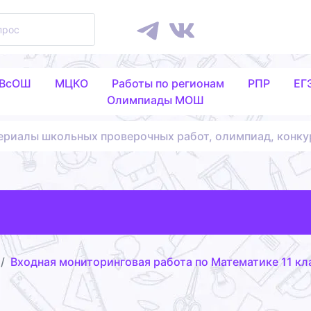
 ВсОШ
МЦКО
Работы по регионам
РПР
ЕГ
Олимпиады МОШ
ериалы школьных проверочных работ, олимпиад, конку
Входная мониторинговая работа по Математике 11 кла