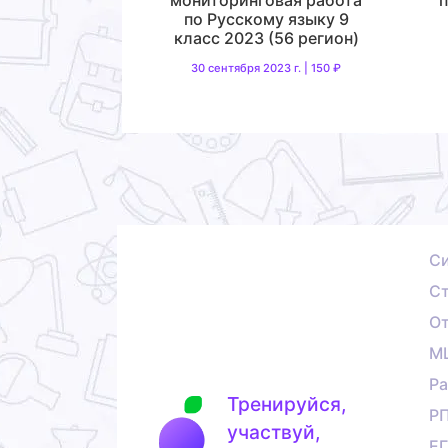
по Русскому языку 9
класс 2023 (56 регион)
30 сентября 2023 г. | 150 ₽
С
Ст
О
М
Ра
Тренируйся,
Р
участвуй,
Е