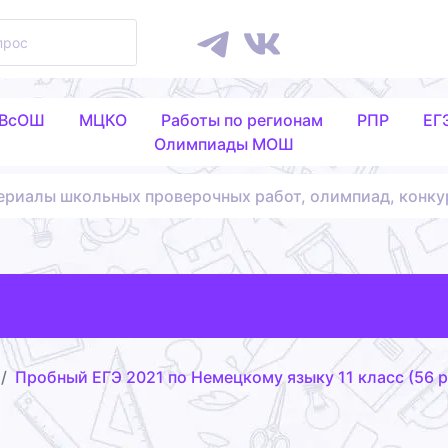
 ВсОШ
МЦКО
Работы по регионам
РПР
ЕГ
Олимпиады МОШ
ериалы школьных проверочных работ, олимпиад, конку
Пробный ЕГЭ 2021 по Немецкому языку 11 класс (56 р