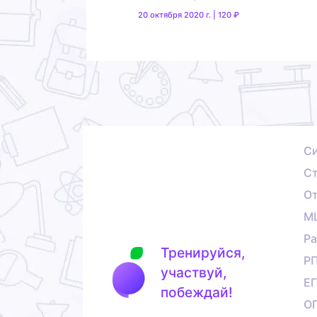
20 октября 2020 г. | 120 ₽
С
Ст
О
М
Ра
Тренируйся,
Р
участвуй,
Е
побеждай!
О