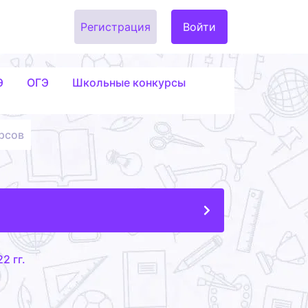
Регистрация
Войти
Э
ОГЭ
Школьные конкурсы
рсов
2 гг.