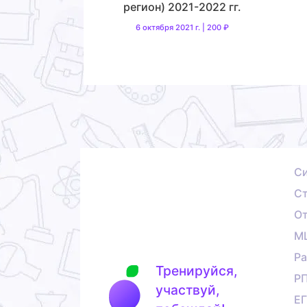
регион) 2021-2022 гг.
6 октября 2021 г. | 200 ₽
С
Ст
О
М
Ра
Тренируйся,
Р
участвуй,
Е