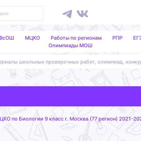
 ВсОШ
МЦКО
Работы по регионам
РПР
ЕГ
Олимпиады МОШ
ериалы школьных проверочных работ, олимпиад, конку
ЦКО по Биологии 9 класс г. Москва (77 регион) 2021-202