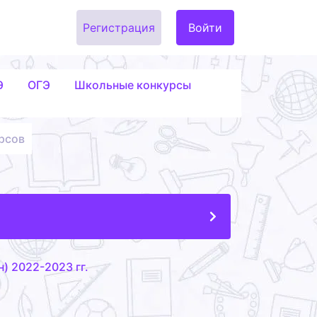
Регистрация
Войти
Э
ОГЭ
Школьные конкурсы
рсов
) 2022-2023 гг.