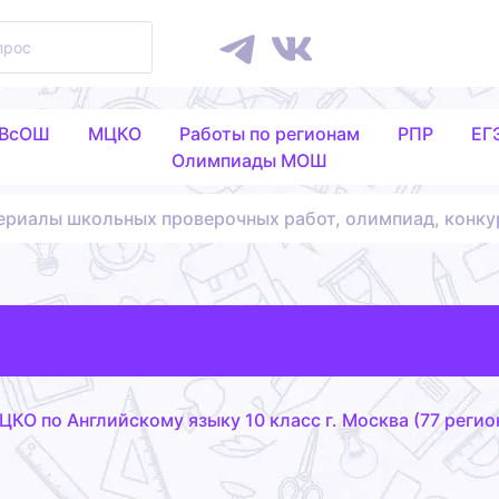
 ВсОШ
МЦКО
Работы по регионам
РПР
ЕГ
Олимпиады МОШ
ериалы школьных проверочных работ, олимпиад, конку
ЦКО по Английскому языку 10 класс г. Москва (77 регион