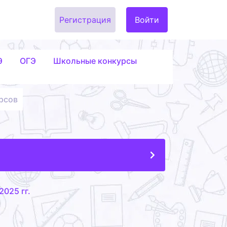
Регистрация
Войти
Э
ОГЭ
Школьные конкурсы
рсов
2025 гг.