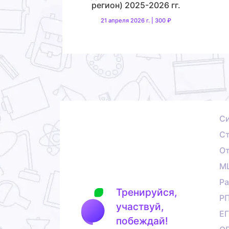
регион) 2025-2026 гг.
21 апреля 2026 г. | 300 ₽
С
Ст
О
М
Ра
Тренируйся,
Р
участвуй,
Е
побеждай!