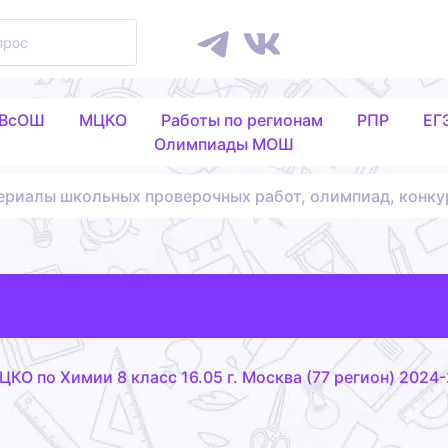
 ВсОШ
МЦКО
Работы по регионам
РПР
ЕГ
Олимпиады МОШ
ериалы школьных проверочных работ, олимпиад, конку
ЦКО по Химии 8 класс 16.05 г. Москва (77 регион) 2024-