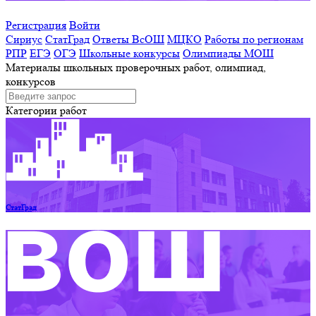
Регистрация
Войти
Сириус
СтатГрад
Ответы ВсОШ
МЦКО
Работы по регионам
РПР
ЕГЭ
ОГЭ
Школьные конкурсы
Олимпиады МОШ
Материалы школьных проверочных работ, олимпиад,
конкурсов
Категории работ
СтатГрад