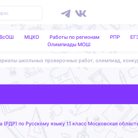
 ВсОШ
МЦКО
Работы по регионам
РПР
ЕГ
Олимпиады МОШ
ериалы школьных проверочных работ, олимпиад, конку
 (РДР) по Русскому языку 11 класс Московская область 