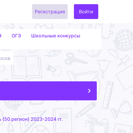
Регистрация
Войти
Э
ОГЭ
Школьные конкурсы
рсов
(50 регион) 2023-2024 гг.