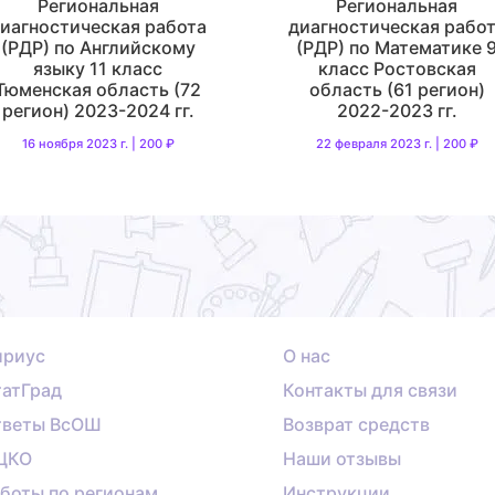
Региональная
Региональная
иагностическая работа
диагностическая рабо
(РДР) по Английскому
(РДР) по Математике 
языку 11 класс
класс Ростовская
Тюменская область (72
область (61 регион)
регион) 2023-2024 гг.
2022-2023 гг.
16 ноября 2023 г. | 200 ₽
22 февраля 2023 г. | 200 ₽
ириус
О нас
атГрад
Контакты для связи
тветы ВсОШ
Возврат средств
ЦКО
Наши отзывы
боты по регионам
Инструкции