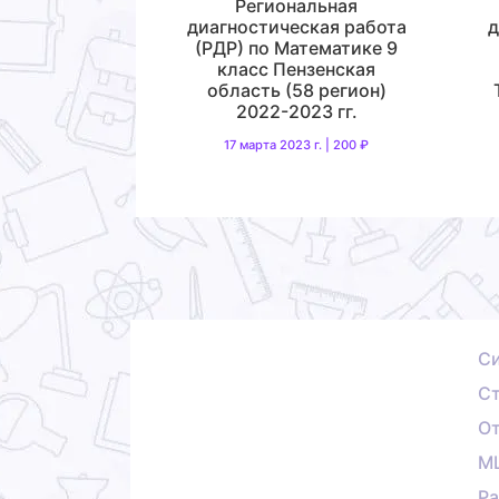
Региональная
диагностическая работа
д
(РДР) по Математике 9
класс Пензенская
область (58 регион)
2022-2023 гг.
17 марта 2023 г. | 200 ₽
С
Ст
О
М
Ра