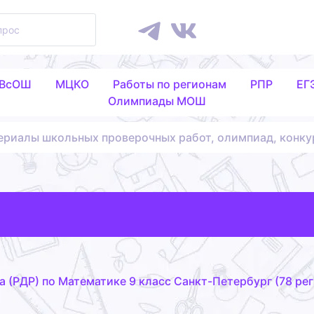
 ВсОШ
МЦКО
Работы по регионам
РПР
ЕГ
Олимпиады МОШ
ериалы школьных проверочных работ, олимпиад, конку
 (РДР) по Математике 9 класс Санкт-Петербург (78 реги