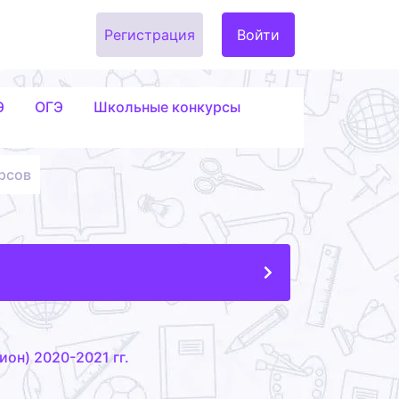
Регистрация
Войти
Э
ОГЭ
Школьные конкурсы
рсов
он) 2020-2021 гг.