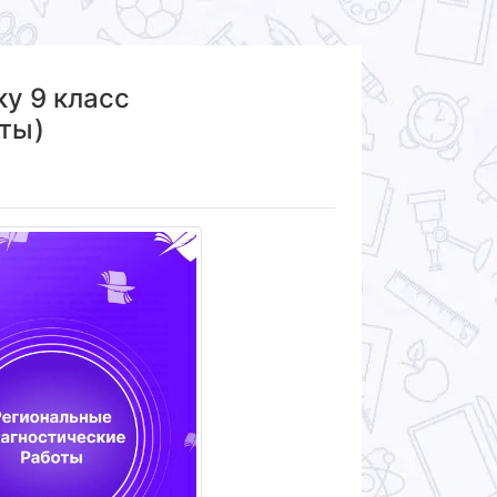
ку 9 класс
еты)