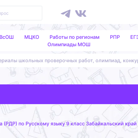
 ВсОШ
МЦКО
Работы по регионам
РПР
ЕГ
Олимпиады МОШ
ериалы школьных проверочных работ, олимпиад, конку
 (РДР) по Русскому языку 9 класс Забайкальский край (