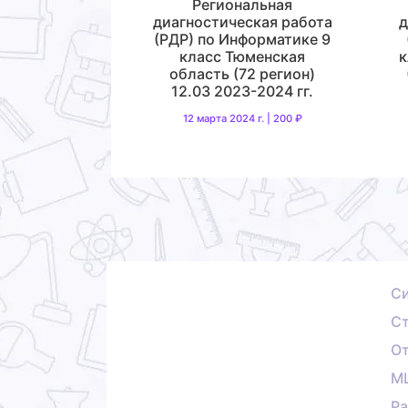
Региональная
диагностическая работа
д
(РДР) по Информатике 9
класс Тюменская
к
область (72 регион)
12.03 2023-2024 гг.
12 марта 2024 г. | 200 ₽
С
Ст
О
М
Ра