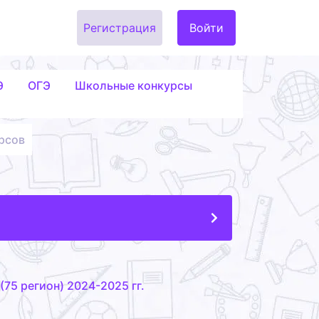
Регистрация
Войти
Э
ОГЭ
Школьные конкурсы
рсов
75 регион) 2024-2025 гг.