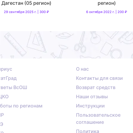
Дагестан (05 регион)
регион)
29 сентября 2025 г. | 300 ₽
6 октября 2022 г. | 200 ₽
ириус
О нас
атГрад
Контакты для связи
тветы ВсОШ
Возврат средств
ЦКО
Наши отзывы
боты по регионам
Инструкции
ПР
Пользовательское
соглашение
ГЭ
Политика