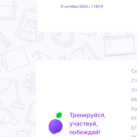
12 октября 2020 г. | 150 ₽
С
Ст
О
М
Ра
Тренируйся,
Р
участвуй,
Е
побеждай!