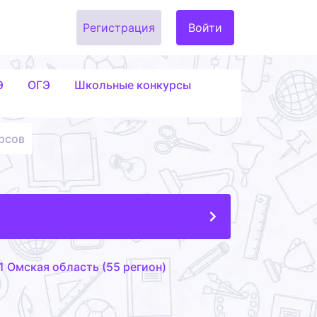
Регистрация
Войти
Э
ОГЭ
Школьные конкурсы
рсов
 Омская область (55 регион)