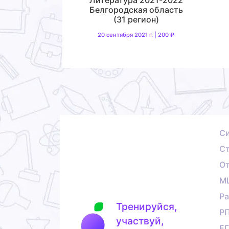
Белгородская область
(31 регион)
20 сентября 2021 г. | 200 ₽
С
Ст
О
М
Ра
Тренируйся,
Р
участвуй,
Е