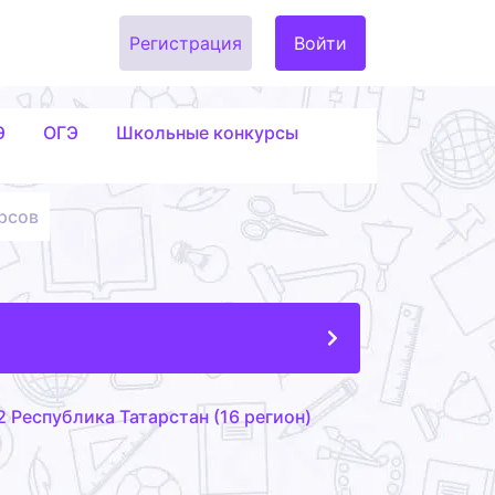
Регистрация
Войти
Э
ОГЭ
Школьные конкурсы
рсов
Республика Татарстан (16 регион)