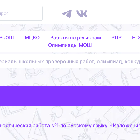
 ВсОШ
МЦКО
Работы по регионам
РПР
ЕГ
Олимпиады МОШ
ериалы школьных проверочных работ, олимпиад, конку
ностическая работа №1 по русскому языку. «Изложение 