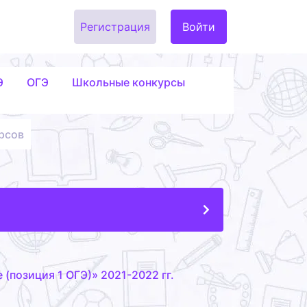
Регистрация
Войти
Э
ОГЭ
Школьные конкурсы
рсов
(позиция 1 ОГЭ)» 2021-2022 гг.