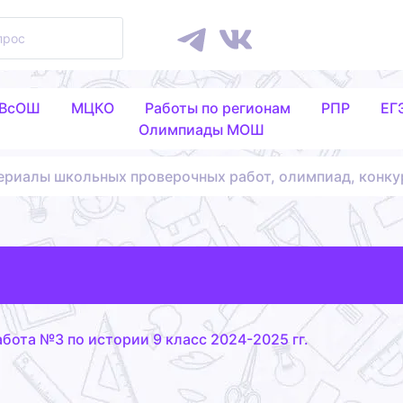
 ВсОШ
МЦКО
Работы по регионам
РПР
ЕГ
Олимпиады МОШ
ериалы школьных проверочных работ, олимпиад, конку
бота №3 по истории 9 класс 2024-2025 гг.