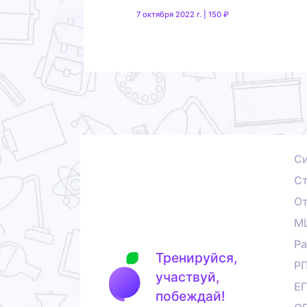
7 октября 2022 г. | 150 ₽
С
Ст
О
М
Ра
Тренируйся,
Р
участвуй,
Е
побеждай!