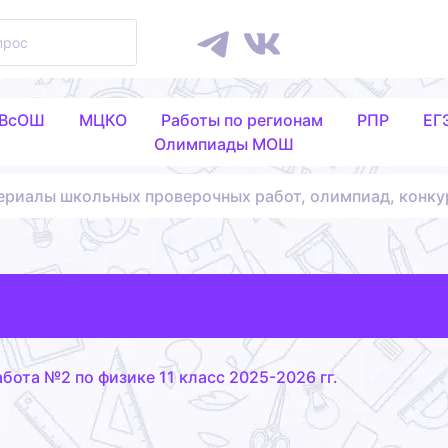
 ВсОШ
МЦКО
Работы по регионам
РПР
ЕГ
Олимпиады МОШ
ериалы школьных проверочных работ, олимпиад, конку
бота №2 по физике 11 класс 2025-2026 гг.