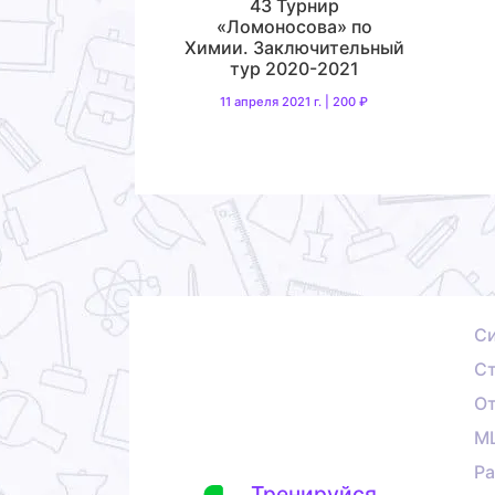
43 Турнир
«Ломоносова» по
Химии. Заключительный
тур 2020-2021
11 апреля 2021 г. | 200 ₽
С
Ст
О
М
Ра
Тренируйся,