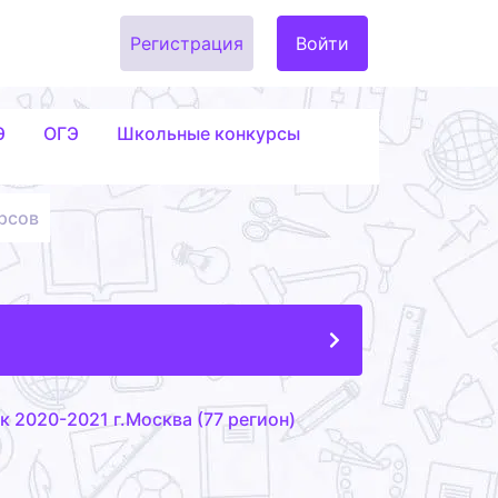
Регистрация
Войти
Э
ОГЭ
Школьные конкурсы
рсов
 2020-2021 г.Москва (77 регион)